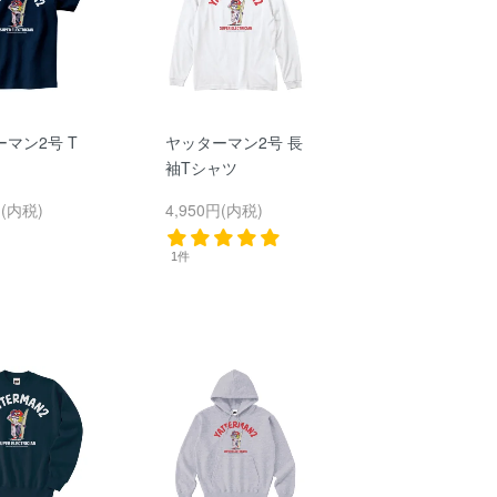
マン2号 T
ヤッターマン2号 長
袖Tシャツ
円(内税)
4,950円(内税)
1件