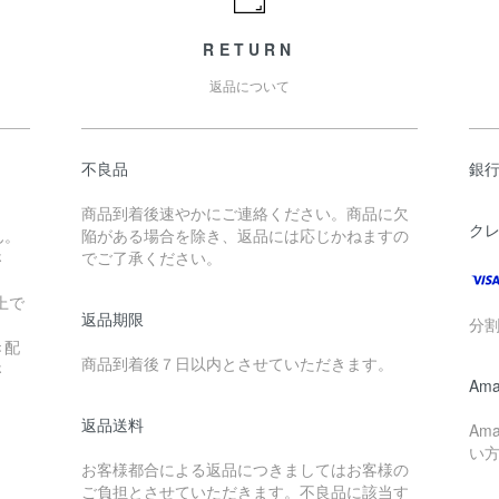
RETURN
返品について
不良品
銀行
商品到着後速やかにご連絡ください。商品に欠
ク
ん。
陥がある場合を除き、返品には応じかねますの
さ
でご了承ください。
上で
返品期限
分
き配
商品到着後７日以内とさせていただきます。
さ
Ama
返品送料
Am
い
お客様都合による返品につきましてはお客様の
ご負担とさせていただきます。不良品に該当す