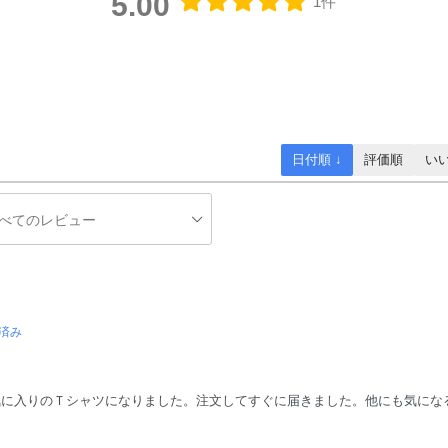
5.00
1件
日付順 ↓
評価順
い
済み
気に入りのＴシャツになりました。注文してすぐに届きました。他にも気にな