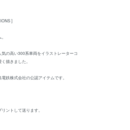
IONS ]
ム。
気の高い300系車両をイラストレーターコ
愛く描きました。
島電鉄株式会社の公認アイテムです。
プリントして送ります。