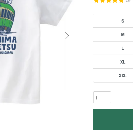
1件
S
M
L
XL
XXL