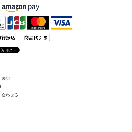
く表記
細
い合わせる