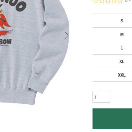
レビ
S
M
L
XL
XXL