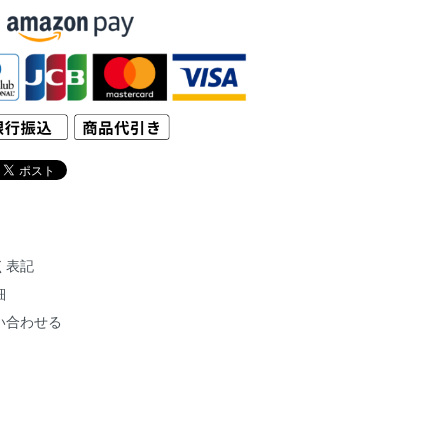
く表記
細
い合わせる